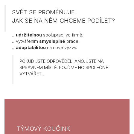
SVĚT SE PROMĚŇUJE.
JAK SE NA NĚM CHCEME PODÍLET?
...
udržitelnou
spoluprací ve firmě,
... vytvářením
smysluplné
práce,
...
adaptabilitou
na nové výzvy.
POKUD JSTE ODPOVĚDĚLI ANO, JSTE NA
SPRÁVNÉM MÍSTĚ. POJĎME HO SPOLEČNĚ
VYTVÁŘET...
TÝMOVÝ KOUČINK