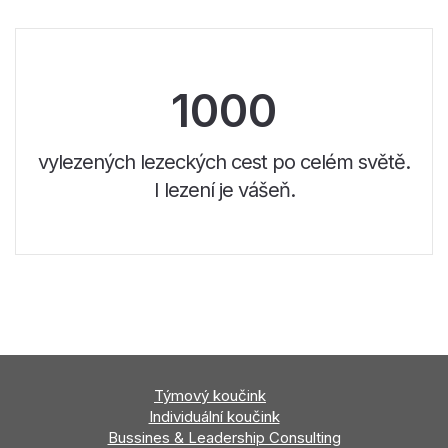
1000
vylezených lezeckých cest po celém světě.
I lezení je vášeň.
Týmový
koučink
Individuální koučink
Bussines & Leadership Consulting